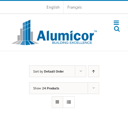
Skip
English
Français
to
content
Sort by
Default Order
Show
24 Products