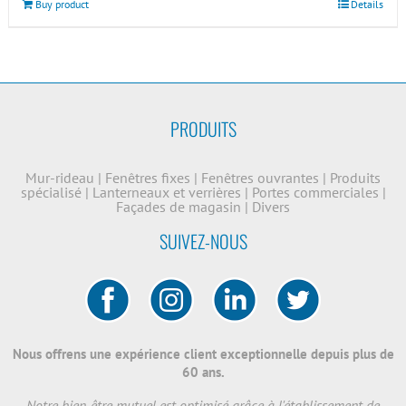
Buy product
Details
PRODUITS
Mur-rideau
|
Fenêtres fixes
|
Fenêtres ouvrantes
|
Produits
spécialisé
|
Lanterneaux et verrières
|
Portes commerciales
|
Façades de magasin
|
Divers
SUIVEZ-NOUS
Nous offrens une expérience client exceptionnelle depuis plus de
60 ans.
Notre bien-être mutuel est optimisé grâce à l'établissement de