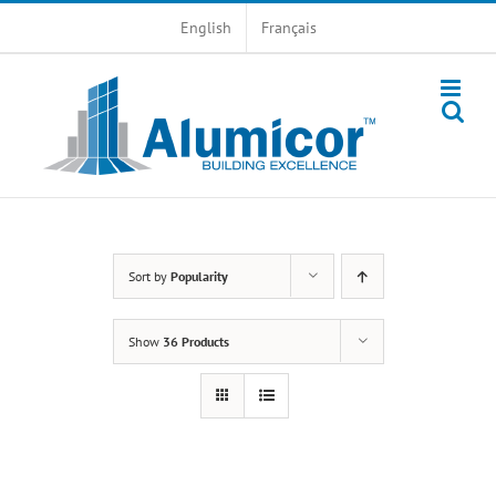
Skip
English
Français
to
content
Sort by
Popularity
Show
36 Products