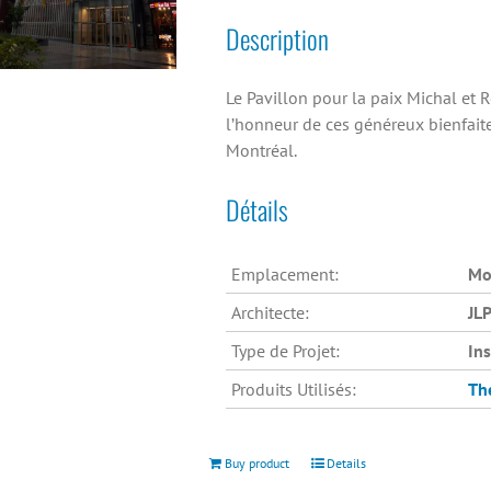
Description
Le Pavillon pour la paix Michal et
l’honneur de ces généreux bienfaite
Montréal.
Détails
Emplacement:
Mo
Architecte:
JLP
Type de Projet:
In
Produits Utilisés:
Th
Buy product
Details