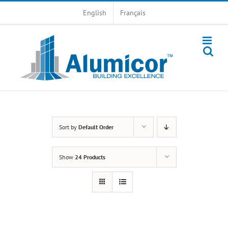
Skip
English
Français
to
content
Sort by
Default Order
Show
24 Products