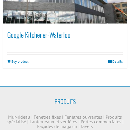
Google Kitchener-Waterloo
Buy product
Details
PRODUITS
Mur-rideau
|
Fenêtres fixes
|
Fenêtres ouvrantes
|
Produits
spécialisé
|
Lanterneaux et verrières
|
Portes commerciales
|
Façades de magasin
|
Divers