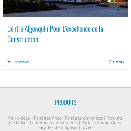
Centre Algonquin Pour L’excellence de la
Construction
Buy product
Details
PRODUITS
Mur-rideau
|
Fenêtres fixes
|
Fenêtres ouvrantes
|
Produits
spécialisé
|
Lanterneaux et verrières
|
Portes commerciales
|
Façades de magasin
|
Divers