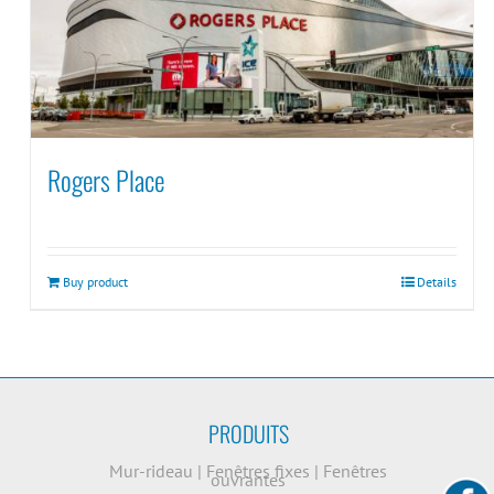
Rogers Place
Buy product
Details
PRODUITS
Mur-rideau
|
Fenêtres fixes
|
Fenêtres
ouvrantes