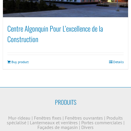
Centre Algonquin Pour L’excellence de la
Construction
Buy product
Details
PRODUITS
Mur-rideau
|
Fenêtres fixes
|
Fenêtres ouvrantes
|
Produits
spécialisé
|
Lanterneaux et verrières
|
Portes commerciales
|
Façades de magasin
|
Divers