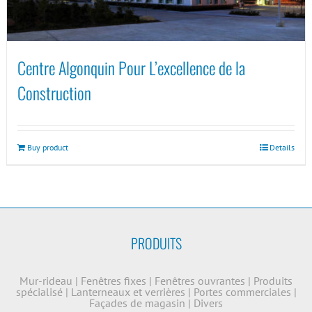
Centre Algonquin Pour L’excellence de la
Construction
Buy product
Details
PRODUITS
Mur-rideau
|
Fenêtres fixes
|
Fenêtres ouvrantes
|
Produits
spécialisé
|
Lanterneaux et verrières
|
Portes commerciales
|
Façades de magasin
|
Divers