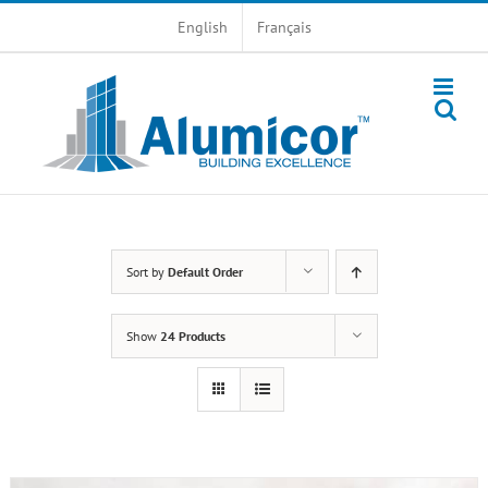
Skip
English
Français
to
content
Sort by
Default Order
Show
24 Products