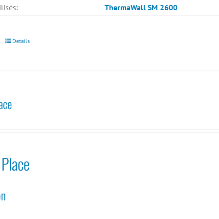
lisés:
ThermaWall SM 2600
Details
ace
 Place
on