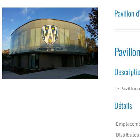
Pavillon d
Pavillo
Descripti
Le Pavillon 
Détails
Emplaceme
Distributeu