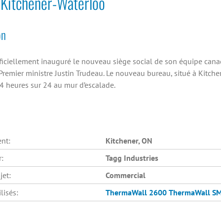
 Kitchener-Waterloo
on
ficiellement inauguré le nouveau siège social de son équipe can
 Premier ministre Justin Trudeau. Le nouveau bureau, situé à Kitche
24 heures sur 24 au mur d’escalade.
nt:
Kitchener, ON
r:
Tagg Industries
jet:
Commercial
lisés:
ThermaWall 2600
ThermaWall S