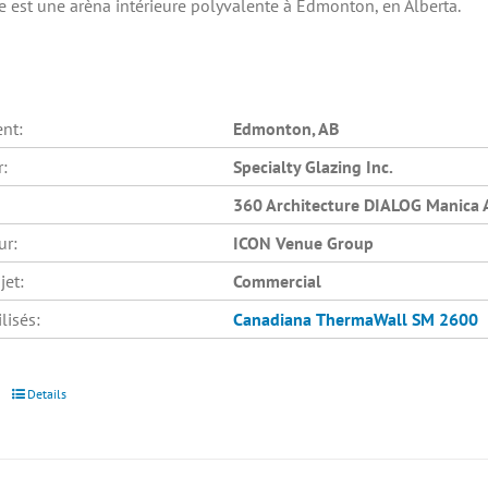
e est une arèna intérieure polyvalente à Edmonton, en Alberta.
nt:
Edmonton, AB
r:
Specialty Glazing Inc.
360 Architecture DIALOG Manica A
ur:
ICON Venue Group
jet:
Commercial
lisés:
Canadiana
ThermaWall SM 2600
Details