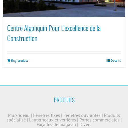
Centre Algonquin Pour L’excellence de la
Construction
Buy product
Details
PRODUITS
Mur-rideau
|
Fenêtres fixes
|
Fenêtres ouvrantes
|
Produits
spécialisé
|
Lanterneaux et verrières
|
Portes commerciales
|
Façades de magasin
|
Divers