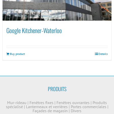
Google Kitchener-Waterloo
Buy product
Details
PRODUITS
Mur-rideau
|
Fenêtres fixes
|
Fenêtres ouvrantes
|
Produits
spécialisé
|
Lanterneaux et verrières
|
Portes commerciales
|
Façades de magasin
|
Divers