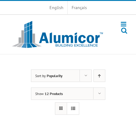
Skip
English
Français
to
content
Sort by
Popularity
Show
12 Products