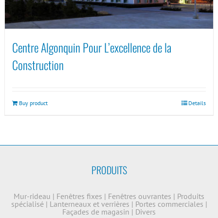
Centre Algonquin Pour L’excellence de la
Construction
Buy product
Details
PRODUITS
Mur-rideau
|
Fenêtres fixes
|
Fenêtres ouvrantes
|
Produits
spécialisé
|
Lanterneaux et verrières
|
Portes commerciales
|
Façades de magasin
|
Divers