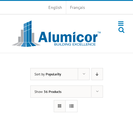
Skip
English
Français
to
content
Sort by
Popularity
Show
36 Products