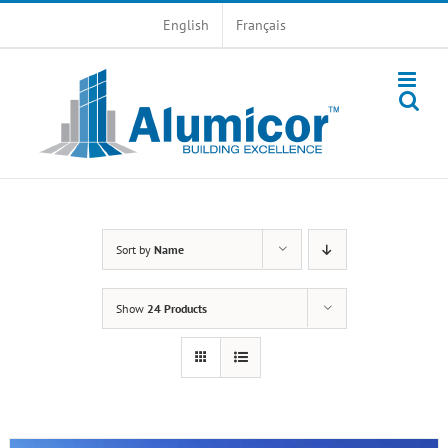
Skip
English
Français
to
content
Sort by
Name
Show
24 Products