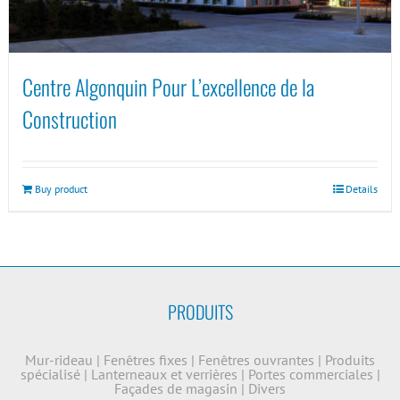
Centre Algonquin Pour L’excellence de la
Construction
Buy product
Details
PRODUITS
Mur-rideau
|
Fenêtres fixes
|
Fenêtres ouvrantes
|
Produits
spécialisé
|
Lanterneaux et verrières
|
Portes commerciales
|
Façades de magasin
|
Divers