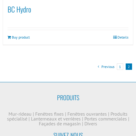
BC Hydro
Buy product
Details
Previous
1
2
PRODUITS
Mur-rideau
|
Fenêtres fixes
|
Fenêtres ouvrantes
|
Produits
spécialisé
|
Lanterneaux et verrières
|
Portes commerciales
|
Façades de magasin
|
Divers
SUIVEZ-NOUS