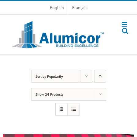
Skip
English
Français
to
content
Sort by
Popularity
Show
24 Products