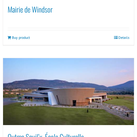
Mairie de Windsor
Buy product
Details
Outma Squil’x, École Culturelle