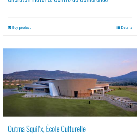
Buy product
Details
Outma Squil’x, École Culturelle